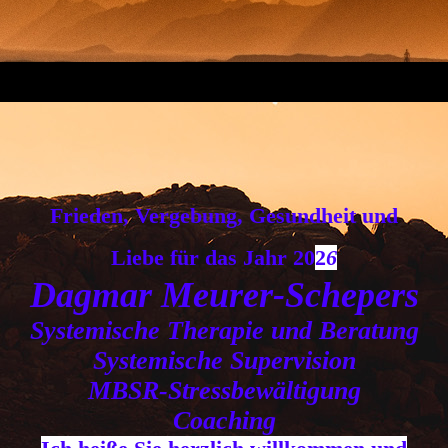
Frieden, Vergebung, Gesundheit und
Liebe für das Jahr 20
2
6
Dagmar Meurer-Schepers
Systemische Therapie und Beratung
Systemische Supervision
MBSR-Stressbewältigung
Coaching