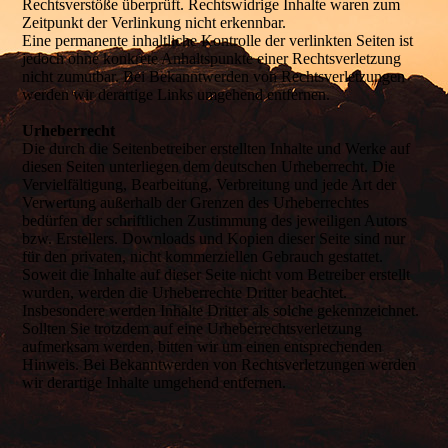
Rechtsverstöße überprüft. Rechtswidrige Inhalte waren zum
Zeitpunkt der Verlinkung nicht erkennbar.
Eine permanente inhaltliche Kontrolle der verlinkten Seiten ist
jedoch ohne konkrete Anhaltspunkte einer Rechtsverletzung
nicht zumutbar. Bei Bekanntwerden von Rechtsverletzungen
werden wir derartige Links umgehend entfernen.
Urheberrecht
Die durch die Seitenbetreiber erstellten Inhalte und Werke auf
diesen Seiten unterliegen dem deutschen Urheberrecht. Die
Vervielfältigung, Bearbeitung, Verbreitung und jede Art der
Verwertung außerhalb der Grenzen des Urheberrechtes
bedürfen der schriftlichen Zustimmung des jeweiligen Autors
bzw. Erstellers. Downloads und Kopien dieser Seite sind nur
für den privaten, nicht kommerziellen Gebrauch gestattet.
Soweit die Inhalte auf dieser Seite nicht vom Betreiber erstellt
wurden, werden die Urheberrechte Dritter beachtet.
Insbesondere werden Inhalte Dritter als solche gekennzeichnet.
Sollten Sie trotzdem auf eine Urheberrechtsverletzung
aufmerksam werden, bitten wir um einen entsprechenden
Hinweis. Bei Bekanntwerden von Rechtsverletzungen werden
wir derartige Inhalte umgehend entfernen.