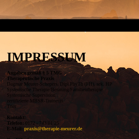
IMPRESSUM
Angaben gemäß § 5 TMG
Therapeutische Praxis
Dagmar Meurer-Schepers, Dipl.PhyTh (FH), sek. HP
Systemische Therapie/Beratung/Familientherapie
Systemische Supervision
zertifizierte MBSR-Trainerin
Trier
Kontakt:
Telefon:
0172 - 743 01 25
E-Mail:
praxis@therapie-meurer.de