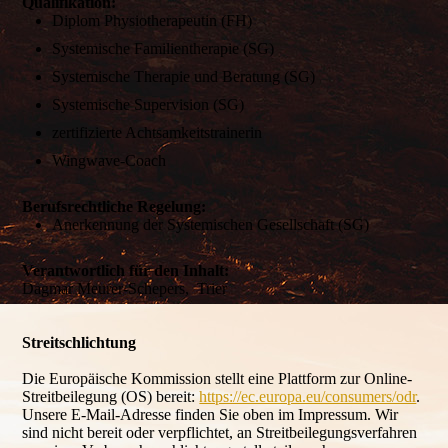
Qualifikation:
Diplom Physiotherapeutin (FH)
Systemische Familientherapie (SG)
Systemische Therapie und Beratung (SG)
Systemische Supervision (SG)
zertifizierte Achtsamkeitstrainerin
Wingwave-Coach
Berufsrechtliche Regelung:
Anerkennung der Systemischen Gesellschaft (SG)
Verantwortlich für den Inhalt:
Dagmar Meurer-Schepers, Trier
Streitschlichtung
Die Europäische Kommission stellt eine Plattform zur Online-
Streitbeilegung (OS) bereit:
https://ec.europa.eu/consumers/odr
.
Unsere E-Mail-Adresse finden Sie oben im Impressum. Wir
sind nicht bereit oder verpflichtet, an Streitbeilegungsverfahren